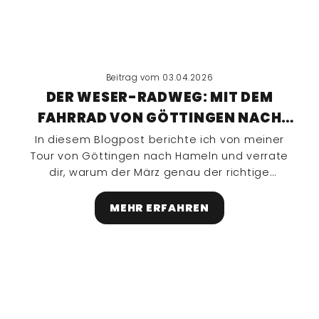
Beitrag vom 03.04.2026
DER WESER-RADWEG: MIT DEM
FAHRRAD VON GÖTTINGEN NACH
HAMELN
In diesem Blogpost berichte ich von meiner
Tour von Göttingen nach Hameln und verrate
dir, warum der März genau der richtige
Zeitpunkt für mich war.
MEHR ERFAHREN