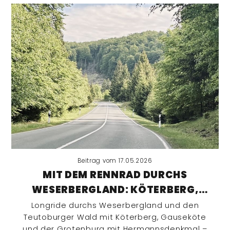
Beitrag vom 17.05.2026
MIT DEM RENNRAD DURCHS
WESERBERGLAND: KÖTERBERG,
GAUSEKÖTE UND DIE GROTENBURG
Longride durchs Weserbergland und den
Teutoburger Wald mit Köterberg, Gauseköte
MIT DEM HERMANNSDENKMAL
und der Grotenburg mit Hermannsdenkmal –