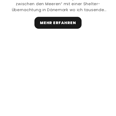
zwischen den Meeren“ mit einer Shelter-
Übernachtung in Dänemark wo ich tausende
Stare 🐦‍⬛ im Sonnenuntergang beobachten
durfte.
MEHR ERFAHREN