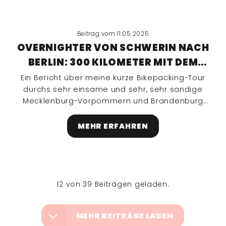
Beitrag vom 11.05.2025
OVERNIGHTER VON SCHWERIN NACH
BERLIN: 300 KILOMETER MIT DEM
FAHRRAD ZUR VELO BERLIN
Ein Bericht über meine kurze Bikepacking-Tour
durchs sehr einsame und sehr, sehr sandige
Mecklenburg-Vorpommern und Brandenburg
bis aufs Tempelhofer Feld in Berlin zur VELO
2025.
MEHR ERFAHREN
12 von 39 Beiträgen geladen.
MEHR BEITRÄGE LADEN