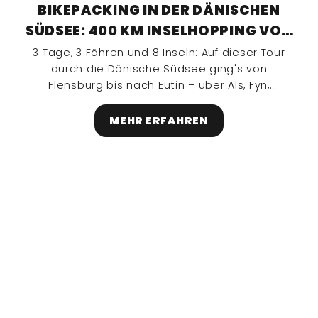
BIKEPACKING IN DER DÄNISCHEN
SÜDSEE: 400 KM INSELHOPPING VON
FLENSBURG BIS EUTIN
3 Tage, 3 Fähren und 8 Inseln: Auf dieser Tour
durch die Dänische Südsee ging's von
Flensburg bis nach Eutin – über Als, Fyn,
Sjælland, Møn, Bogø, Falster, Lolland und
schließlich Fehmarn.
MEHR ERFAHREN