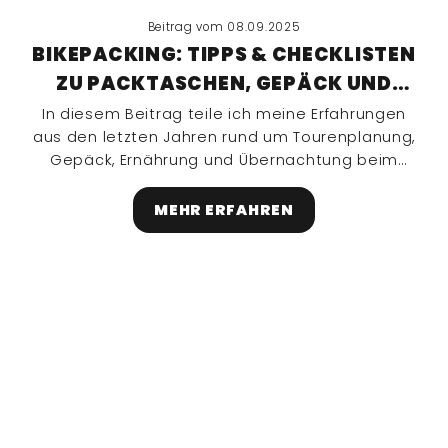
Beitrag vom 08.09.2025
BIKEPACKING: TIPPS & CHECKLISTEN
ZU PACKTASCHEN, GEPÄCK UND
ÜBERNACHTUNG FÜR OVERNIGHTER
In diesem Beitrag teile ich meine Erfahrungen
aus den letzten Jahren rund um Tourenplanung,
UND LÄNGERE TOUREN
Gepäck, Ernährung und Übernachtung beim
Bikepacking – inklusive hilfreicher Links zu
Übernachtungsmöglichkeiten.
MEHR ERFAHREN