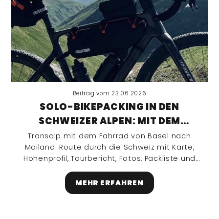
Beitrag vom 23.06.2026
SOLO-BIKEPACKING IN DEN
SCHWEIZER ALPEN: MIT DEM
FAHRRAD VON BASEL NACH MAILAND
Transalp mit dem Fahrrad von Basel nach
Mailand: Route durch die Schweiz mit Karte,
Höhenprofil, Tourbericht, Fotos, Packliste und
Tipps zu Verpflegung und Planung.
MEHR ERFAHREN