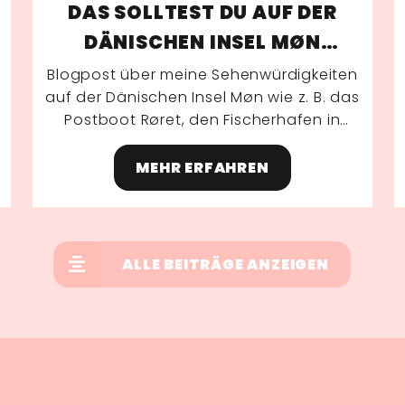
DAS SOLLTEST DU AUF DER
DÄNISCHEN INSEL MØN
UNTERNEHMEN
h
Blogpost über meine Sehenwürdigkeiten
auf der Dänischen Insel Møn wie z. B. das
Postboot Røret, den Fischerhafen in
Klintholm oder die Insel Nyord.
MEHR ERFAHREN
ALLE BEITRÄGE ANZEIGEN