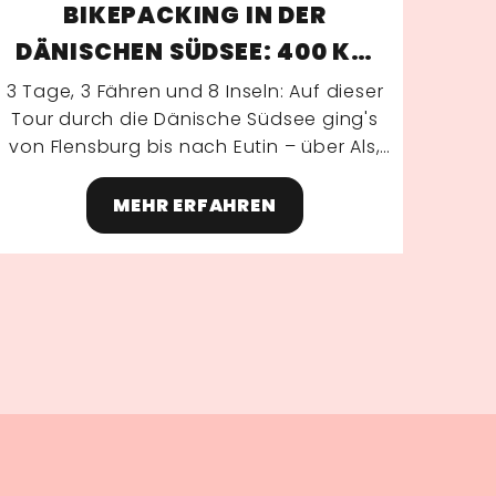
BIKEPACKING IN DER
DÄNISCHEN SÜDSEE: 400 KM
INSELHOPPING VON
3 Tage, 3 Fähren und 8 Inseln: Auf dieser
Tour durch die Dänische Südsee ging's
FLENSBURG BIS EUTIN
von Flensburg bis nach Eutin – über Als,
Fyn, Sjælland, Møn, Bogø, Falster, Lolland
und schließlich Fehmarn.
MEHR ERFAHREN