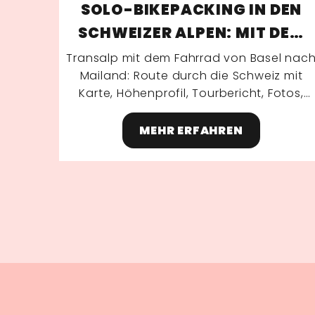
SOLO-BIKEPACKING IN DEN
SCHWEIZER ALPEN: MIT DEM
FAHRRAD VON BASEL NACH
Transalp mit dem Fahrrad von Basel nac
Mailand: Route durch die Schweiz mit
MAILAND
Karte, Höhenprofil, Tourbericht, Fotos,
Packliste und Tipps zu Verpflegung und
Planung.
MEHR ERFAHREN