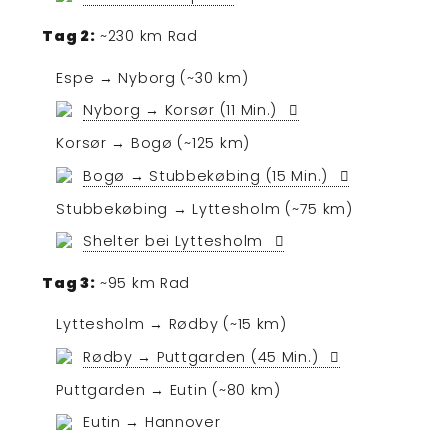
~230 km Rad
Espe → Nyborg
(~30 km)
Nyborg → Korsør
(11 Min.)
Korsør → Bogø
(~125 km)
Bogø → Stubbekøbing
(15 Min.)
Stubbekøbing → Lyttesholm
(~75 km)
Shelter bei Lyttesholm
~95 km Rad
Lyttesholm → Rødby
(~15 km)
Rødby → Puttgarden
(45 Min.)
Puttgarden → Eutin
(~80 km)
Eutin → Hannover